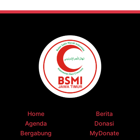
Home
Berita
Agenda
Donasi
Bergabung
MyDonate