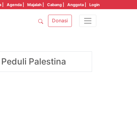
a |
Agenda |
Majalah |
Cabang |
Anggota |
Login
Donasi
Peduli Palestina