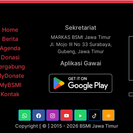
Sekretariat
Home
MARKAS BSMI Jawa Timur
Berita
Jl. Mojo III No 33 Surabaya,
Agenda
Gubeng, Jawa Timur
Donasi
Aplikasi Gawai
ergabung
yDonate
MyBSMI
Kontak
Copyright [ © ] 2015 -
2026 BSMI Jawa Timur