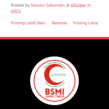
Posted by
Nuzulul Zulkarnain
at
Oktober 11,
2023
Posting Lebih Baru
Beranda
Posting Lama