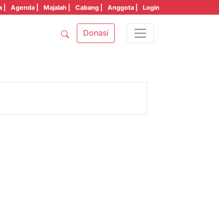
a |
Agenda |
Majalah |
Cabang |
Anggota |
Login
Donasi