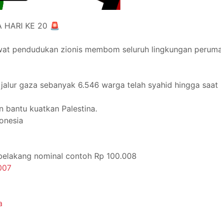
 HARI KE 20 🚨
wat pendudukan zionis membom seluruh lingkungan peruma
alur gaza sebanyak 6.546 warga telah syahid hingga saat in
n bantu kuatkan Palestina.
donesia
belakang nominal contoh Rp 100.008
007
a