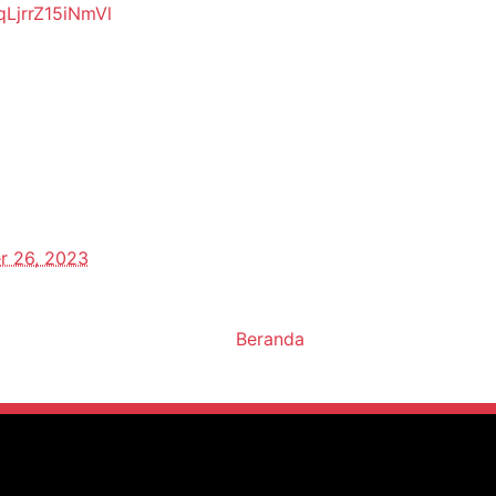
qLjrrZ15iNmVl
r 26, 2023
Beranda