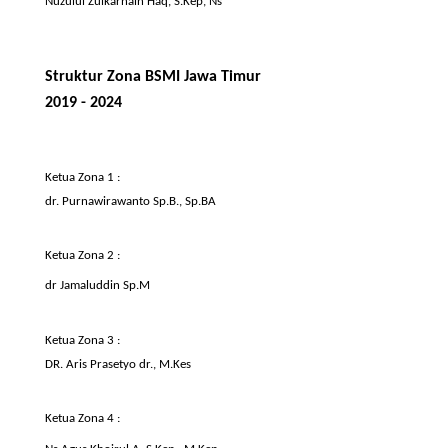
Nuzulul
Zulkarnain Haq, S.Kep, Ns
Struktur
Zona
BSMI
Jawa
Timur
2019 - 2024
Ketua
Zona
1 :
dr.
Purnawirawanto
Sp.B
., Sp.BA
Ketua
Zona
2 :
dr
Jamaluddin
Sp.M
Ketua
Zona
3 :
DR.
Aris
Prasetyo
dr.,
M.Kes
Ketua
Zona
4 :