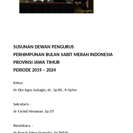
SUSUNAN DEWAN PENGURUS
PERHIMPUNAN BULAN SABIT MERAH INDONESIA
PROVINSI JAWA TIMUR
PERIODE 2019 – 2024
Ketua
:
Dr
Eko
Agus
Subagio
, dr., Sp.BS.,
K-Spine
Sekretaris :
dr
Faried
Himawan
,
Sp.OT
Bendahara
:
dr
Puguh
Setyo
Nugroho
,
Sp.THT
-KL