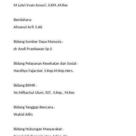
M
Lutvi
Irvan
Ansori
, S.KM.,
M.Kes
Bendahara:
Ahsanul
Arif
,
S.Ak
Bidang Sumber Daya
Manusia :
dr
Andi
Prastiawan
Sp.S
Bidang Pelayanan
Kesehatan
dan
Sosial :
Hardityo Fajarsiwi, S.Kep.
M.Kep
,
Ners.
Bidang
BSMR
:
Ns
Miftachul
Ulum
, SST.,
S.Kep
.,
M.Kes
Bidang Tanggap
Bencana :
Wahid
Alfin
Bidang Hubungan
Masyarakat :