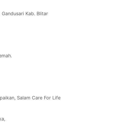
 Gandusari Kab. Blitar
emah.
aikan, Salam Care For Life
ka,