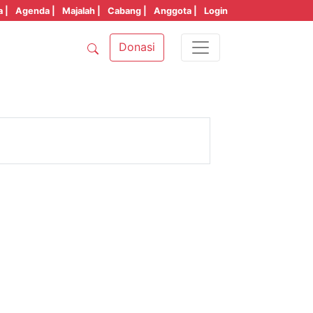
a |
Agenda |
Majalah |
Cabang |
Anggota |
Login
Donasi