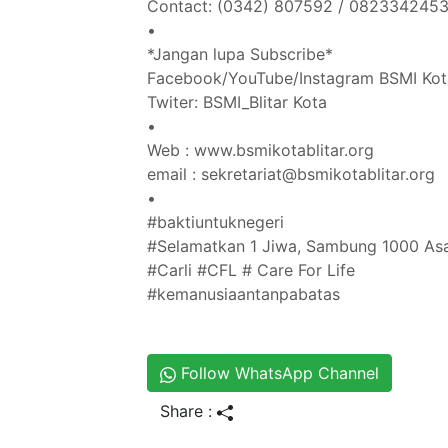
Contact: (0342) 807592 / 082334245
•
*Jangan lupa Subscribe*
Facebook/YouTube/Instagram BSMI Kota
Twiter: BSMI_Blitar Kota
•
Web : www.bsmikotablitar.org
email : sekretariat@bsmikotablitar.org
•
#baktiuntuknegeri
#Selamatkan 1 Jiwa, Sambung 1000 As
#Carli #CFL # Care For Life
#kemanusiaantanpabatas
Follow WhatsApp Channel
Share :