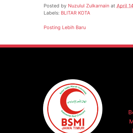
Posted by
Nuzulul Zulkarnain
at
April 1
Labels:
BLITAR KOTA
Posting Lebih Baru
B
M