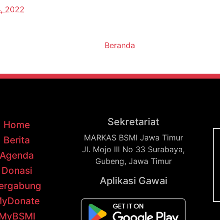
4, 2022
Beranda
Sekretariat
Home
MARKAS BSMI Jawa Timur
Berita
Jl. Mojo III No 33 Surabaya,
Agenda
Gubeng, Jawa Timur
Donasi
Aplikasi Gawai
ergabung
yDonate
MyBSMI