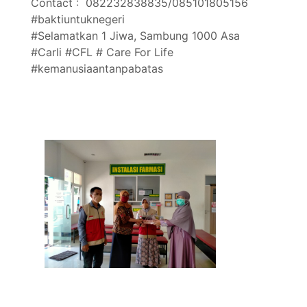
Contact : 082232838835/085101805156
#baktiuntuknegeri
#Selamatkan 1 Jiwa, Sambung 1000 Asa
#Carli #CFL # Care For Life
#kemanusiaantanpabatas