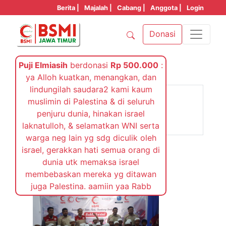
Berita |
Majalah |
Cabang |
Anggota |
Login
Donasi
Puji Elmiasih
berdonasi
Rp 500.000
:
ya Alloh kuatkan, menangkan, dan
Jumat, 22 Maret 2019
lindungilah saudara2 kami kaum
Palu, Donggala, Sigi
muslimin di Palestina & di seluruh
penjuru dunia, hinakan israel
Bangkit..
laknatulloh, & selamatkan WNI serta
warga neg lain yg sdg diculik oleh
israel, gerakkan hati semua orang di
dunia utk memaksa israel
membebaskan mereka yg ditawan
juga Palestina. aamiin yaa Rabb