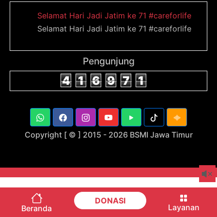
Selamat Hari Jadi Jatim ke 71 #careforlife
Selamat Hari Jadi Jatim ke 71 #careforlife
Pengunjung
4
1
6
9
7
1
Copyright [ © ] 2015 -
2026 BSMI Jawa Timur
DONASI
Layanan
Beranda