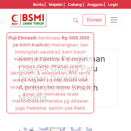
Berita |
Majalah |
Cabang |
Anggota |
Login
Donasi
Puji Elmiasih
berdonasi
Rp 500.000
:
ya Alloh kuatkan, menangkan, dan
Rabu, 03 Oktober 2018
lindungilah saudara2 kami kaum
Kerjasama Pengiriman
muslimin di Palestina & di seluruh
penjuru dunia, hinakan israel
Logistik Gempa Palu
laknatulloh, & selamatkan WNI serta
Dengan Danlanud
warga neg lain yg sdg diculik oleh
Abdurahman Shaleh
israel, gerakkan hati semua orang di
dunia utk memaksa israel
Malang
membebaskan mereka yg ditawan
juga Palestina. aamiin yaa Rabb