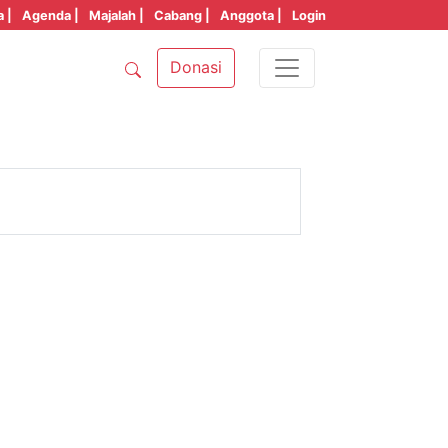
a |
Agenda |
Majalah |
Cabang |
Anggota |
Login
Donasi