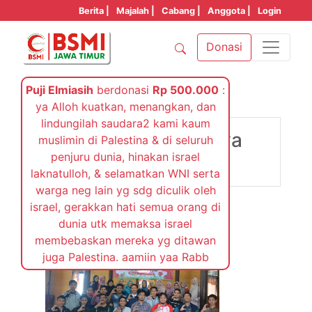
Berita |
Majalah |
Cabang |
Anggota |
Login
Donasi
Puji Elmiasih
berdonasi
Rp 500.000
:
ya Alloh kuatkan, menangkan, dan
Kamis, 15 Maret 2018
lindungilah saudara2 kami kaum
Raker BSMI Surabaya
muslimin di Palestina & di seluruh
penjuru dunia, hinakan israel
2018
laknatulloh, & selamatkan WNI serta
warga neg lain yg sdg diculik oleh
israel, gerakkan hati semua orang di
dunia utk memaksa israel
membebaskan mereka yg ditawan
juga Palestina. aamiin yaa Rabb