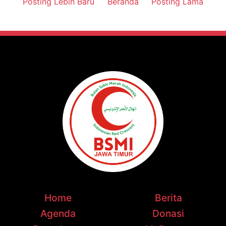
Posting Lebih Baru
Beranda
Posting Lama
Home
Berita
Agenda
Donasi