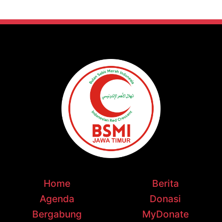
Home
Berita
Agenda
Donasi
Bergabung
MyDonate