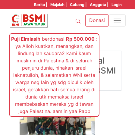
Berita |
Majalah |
Cabang |
Anggota |
Login
Donasi
Puji Elmiasih
berdonasi
Rp 500.000
:
ya Alloh kuatkan, menangkan, dan
Minggu, 26 November 2017
lindungilah saudara2 kami kaum
Sinergi Khitan Massal
muslimin di Palestina & di seluruh
penjuru dunia, hinakan israel
Ceria BSM dengan BSMI
laknatulloh, & selamatkan WNI serta
Kab Bojonegoro
warga neg lain yg sdg diculik oleh
israel, gerakkan hati semua orang di
dunia utk memaksa israel
membebaskan mereka yg ditawan
juga Palestina. aamiin yaa Rabb