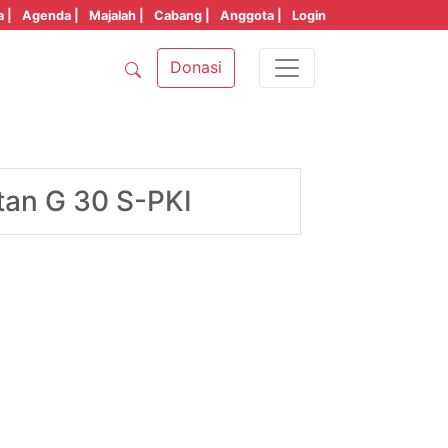
a |
Agenda |
Majalah |
Cabang |
Anggota |
Login
Donasi
tan G 30 S-PKI