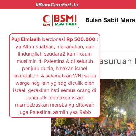
#BsmiCareForLife
Bulan Sabit Mera
Puji Elmiasih
berdonasi
Rp 500.000
:
ya Alloh kuatkan, menangkan, dan
Selasa, 03 Oktober 2017
lindungilah saudara2 kami kaum
BSMI Kota Pasuruan 
muslimin di Palestina & di seluruh
penjuru dunia, hinakan israel
laknatulloh, & selamatkan WNI serta
warga neg lain yg sdg diculik oleh
israel, gerakkan hati semua orang di
dunia utk memaksa israel
membebaskan mereka yg ditawan
juga Palestina. aamiin yaa Rabb