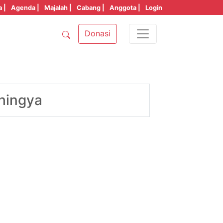
a |
Agenda |
Majalah |
Cabang |
Anggota |
Login
Donasi
ohingya