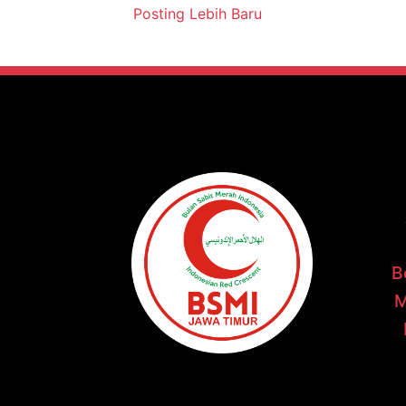
Posting Lebih Baru
B
M