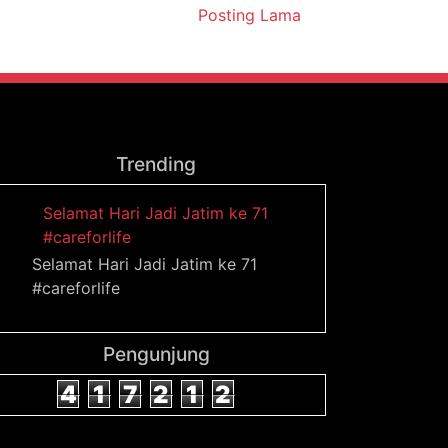
Posting Lama
Trending
Selamat Hari Jadi Jatim ke 71
#careforlife
Selamat Hari Jadi Jatim ke 71
#careforlife
Pengunjung
4
1
7
2
1
2