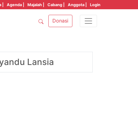
a |
Agenda |
Majalah |
Cabang |
Anggota |
Login
Donasi
yandu Lansia