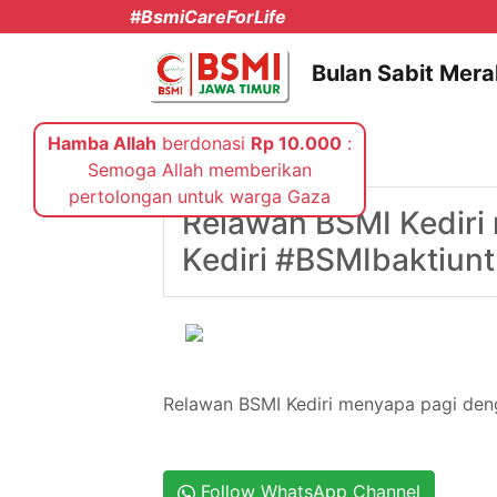
#BsmiCareForLife
Bulan Sabit Mera
Hamba Allah
berdonasi
Rp 10.000
:
Semoga Allah memberikan
Kamis, 26 Mei 2016
pertolongan untuk warga Gaza
Relawan BSMI Kediri
Kediri #BSMIbaktiunt
Relawan BSMI Kediri menyapa pagi deng
Follow WhatsApp Channel