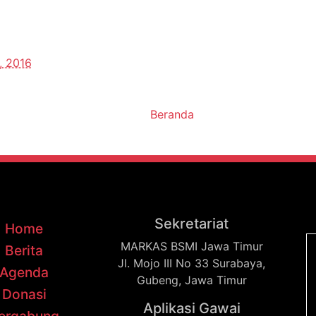
, 2016
Beranda
Sekretariat
Home
MARKAS BSMI Jawa Timur
Berita
Jl. Mojo III No 33 Surabaya,
Agenda
Gubeng, Jawa Timur
Donasi
Aplikasi Gawai
ergabung