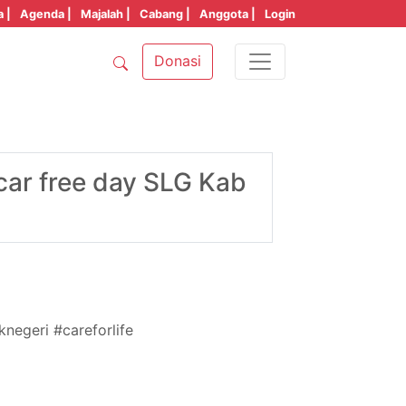
a |
Agenda |
Majalah |
Cabang |
Anggota |
Login
Donasi
ar free day SLG Kab
negeri #careforlife