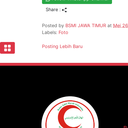
Share :
Posted by
BSMI JAWA TIMUR
at
Mei 26
Labels:
Foto
Posting Lebih Baru
B