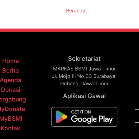
Beranda
Sekretariat
Home
MARKAS BSMI Jawa Timur
Berita
Jl. Mojo III No 33 Surabaya,
Agenda
Gubeng, Jawa Timur
Donasi
Aplikasi Gawai
ergabung
yDonate
MyBSMI
Kontak