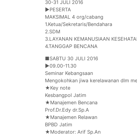
30-31 JULI 2016
▶PESERTA
MAKSIMAL 4 org/cabang
1.Ketua/Sekretaris/Bendahara
2.SDM
3.LAYANAN KEMANUSIAAN KESEHATAN
4.TANGGAP BENCANA
■SABTU 30 JULI 2016
▶09.00-11.30
Seminar Kebangsaan
Mengokohkan jiwa kerelawanan dlm m
★Key note
Kesbangpol Jatim
★Manajemen Bencana
Prof.Dr.Edy dr.Sp.A
★Manajemen Relawan
BPBD Jatim
★Moderator: Arif Sp.An