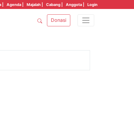
a |
Agenda |
Majalah |
Cabang |
Anggota |
Login
Donasi