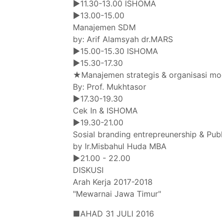
▶11.30-13.00 ISHOMA
▶13.00-15.00
Manajemen SDM
by: Arif Alamsyah dr.MARS
▶15.00-15.30 ISHOMA
▶15.30-17.30
★Manajemen strategis & organisasi mo
By: Prof. Mukhtasor
▶17.30-19.30
Cek In & ISHOMA
▶19.30-21.00
Sosial branding entrepreunership & Publ
by Ir.Misbahul Huda MBA
▶21.00 - 22.00
DISKUSI
Arah Kerja 2017-2018
"Mewarnai Jawa Timur"
■AHAD 31 JULI 2016