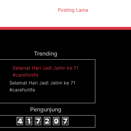
Posting Lama
Trending
Selamat Hari Jadi Jatim ke 71
#careforlife
Selamat Hari Jadi Jatim ke 71
#careforlife
Pengunjung
4
1
7
2
9
7