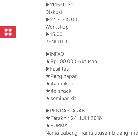
▶11.15-11.30
Diskusi
▶12.30-15.00
Workshop
▶15.00
PENUTUP
▶INFAQ
★Rp.100.000,-/utusan
▶Fasilitas
★Penginapan
★4x makan
★4x snack
★seminar kit
▶PENDAFTARAN
★Terakhir 24 JULI 2016
★FORMAT
Nama cabang_nama utusan_bidang_me